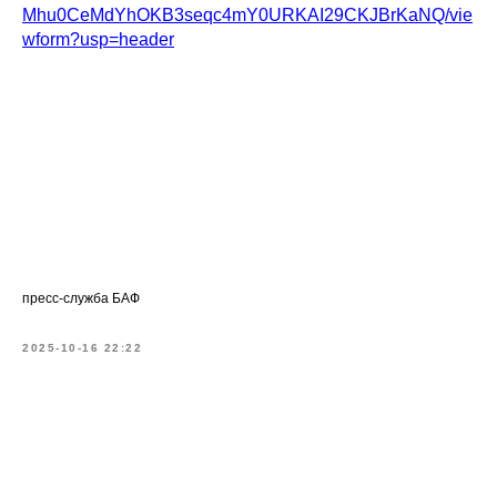
Mhu0CeMdYhOKB3seqc4mY0URKAI29CKJBrKaNQ/vie
wform?usp=header
пресс-служба БАФ
2025-10-16 22:22