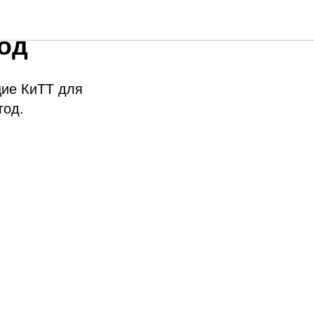
ие
год
ие КиТТ для
год.