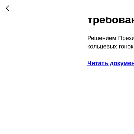
Классиф
требован
Решением Прези
кольцевых гонок
Читать докуме