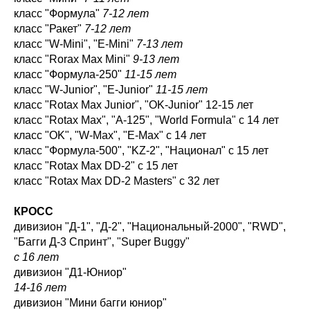
класс "Формула"
7-12 лет
класс "Ракет"
7-12 лет
класс "W-Mini", "E-Mini"
7-13 лет
класс "Rorax Max Mini"
9-13 лет
класс "Формула-250"
11-15 лет
класс "W-Junior", "E-Junior"
11-15 лет
класс "Rotax Max Junior", "OK-Junior" 12-15 лет
класс "Rotax Max", "A-125", "World Formula" с 14 лет
класс "OK", "W-Max", "E-Max" с 14 лет
класс "Формула-500", "KZ-2", "Национал" с 15 лет
класс "Rotax Max DD-2" с 15 лет
класс "Rotax Max DD-2 Masters" с 32 лет
КРОСС
дивизион "Д-1", "Д-2", "Национальный-2000", "RWD",
"Багги Д-3 Спринт", "Super Buggy"
с 16 лет
дивизион "Д1-Юниор"
14-16 лет
дивизион "Мини багги юниор"