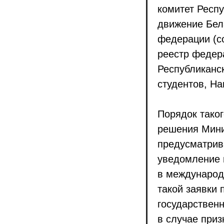
комитет Респ
движение Бел
федерации (со
реестр федера
Республиканск
студентов, На
Порядок тако
решения Мини
предусматрива
уведомление 
в международ
такой заявки
государствен
в случае при