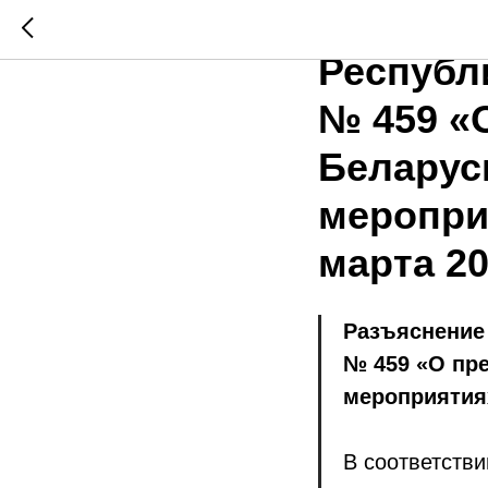
Разъясн
Республи
№ 459 «
Беларус
меропри
марта 20
Разъяснение 
№ 459 «О пр
мероприятиях
В соответстви