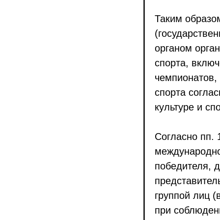
Таким образо
(государстве
органом орга
спорта, вклю
чемпионатов,
спорта соглас
культуре и сп
Согласно пп. 
международно
победителя, 
представител
группой лиц (
при соблюден