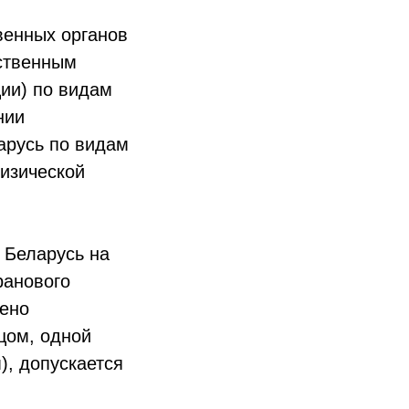
венных органов
рственным
ии) по видам
нии
арусь по видам
физической
 Беларусь на
ранового
рено
цом, одной
), допускается