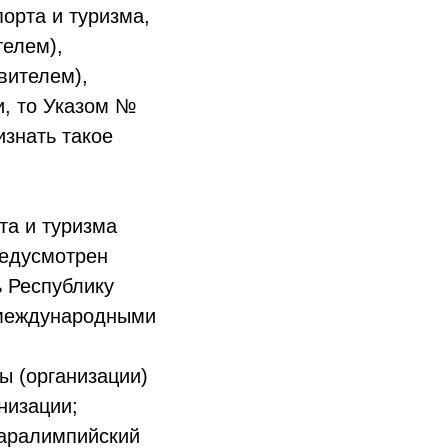
орта и туризма,
елем),
вителем),
, то Указом №
изнать такое
та и туризма
редусмотрен
 Республику
 международными
ы (организации)
низации;
Паралимпийский