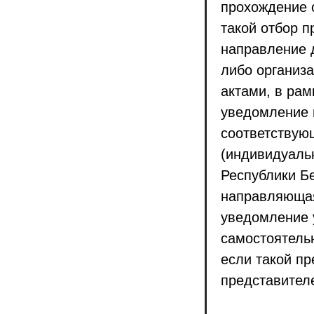
прохождение 
такой отбор п
направление 
либо организ
актами, в рам
уведомление 
соответствую
(индивидуаль
Республики Б
направляющая
уведомление 
самостоятель
если такой пр
представител