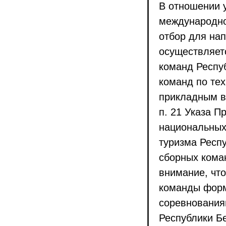
В отношении 
международно
отбор для на
осуществляет
команд Респу
команд по те
прикладным ви
п. 21 Указа П
национальных
туризма Респу
сборных кома
внимание, что
команды форм
соревнования
Республики Б