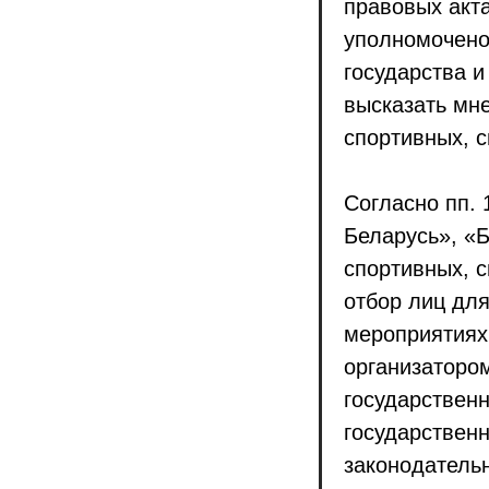
правовых акт
уполномочено
государства и
высказать мн
спортивных, 
Согласно пп. 
Беларусь», «
спортивных, 
отбор лиц для
мероприятиях 
организатором
государственн
государствен
законодатель