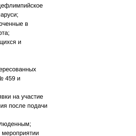
 дефлимпийское
аруси;
люченные в
рта;
щихся и
тересованных
№ 459 и
вки на участие
ия после подачи
блюденным;
м мероприятии