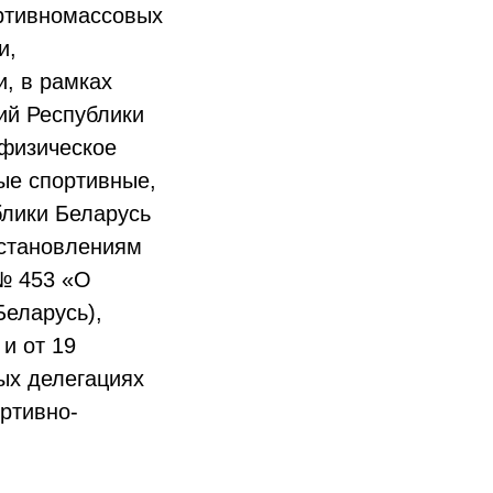
ортивномассовых
и,
, в рамках
ий Республики
 физическое
ые спортивные,
лики Беларусь
постановлениям
 № 453 «О
Беларусь),
и от 19
ых делегациях
ртивно-