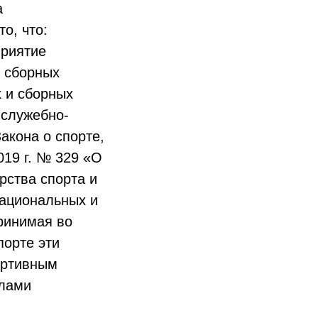
а
о, что:
приятие
 сборных
 и сборных
 служебно-
акона о спорте,
019 г. № 329 «О
рства спорта и
национальных и
ринимая во
порте эти
ортивным
олами