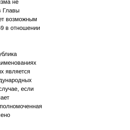
изма не
в Главы
ает возможным
59 в отношении
ублика
наименованиях
ых является
ждународных
случае, если
пает
 уполномоченная
лено