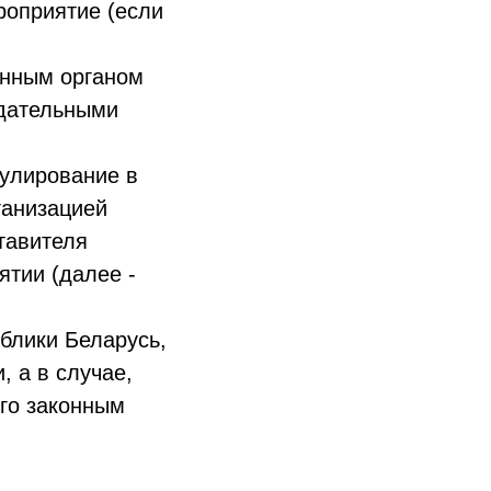
роприятие (если
енным органом
одательными
гулирование в
ганизацией
тавителя
тии (далее -
блики Беларусь,
 а в случае,
его законным