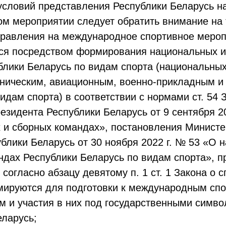
условий представления Республики Беларусь н
м мероприятии следует обратить внимание на т
правления на международное спортивное меро
ся посредством формирования национальных и
блики Беларусь по видам спорта (национальных
хническим, авиационным, военно-прикладным и
дам спорта) в соответствии с нормами ст. 54 З
резидента Республики Беларусь от 9 сентября 2
 и сборных командах», постановления Министе
блики Беларусь от 30 ноября 2022 г. № 53 «О 
ндах Республики Беларусь по видам спорта», п
 согласно абзацу девятому п. 1 ст. 1 Закона о с
ируются для подготовки к международным сп
м и участия в них под государственными симв
еларусь;