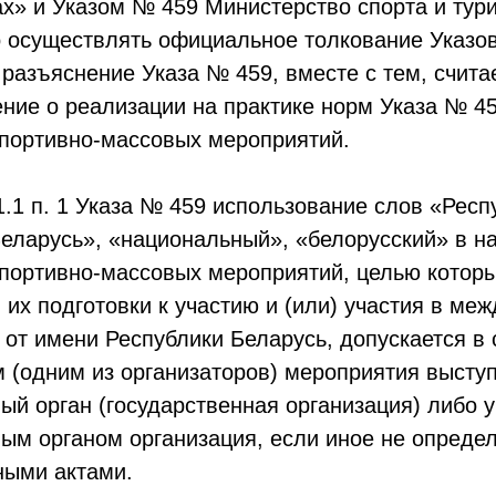
ах» и Указом № 459 Министерство спорта и тур
 осуществлять официальное толкование Указо
 разъяснение Указа № 459, вместе с тем, счит
ение о реализации на практике норм Указа № 4
спортивно-массовых мероприятий.
1.1 п. 1 Указа № 459 использование слов «Респ
Беларусь», «национальный», «белорусский» в 
спортивно-массовых мероприятий, целью котор
 их подготовки к участию и (или) участия в ме
от имени Республики Беларусь, допускается в 
 (одним из организаторов) мероприятия высту
ый орган (государственная организация) либо
ным органом организация, если иное не опреде
ными актами.