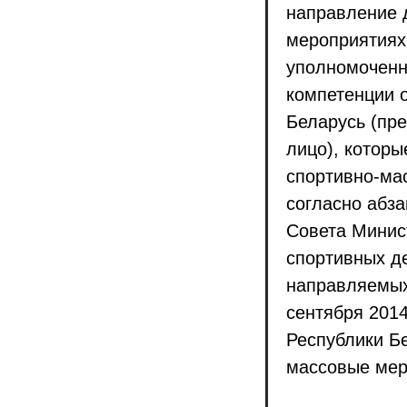
направление 
мероприятиях
уполномоченн
компетенции 
Беларусь (пр
лицо), котор
спортивно-ма
согласно абза
Совета Минист
спортивных де
направляемых
сентября 2014
Республики Б
массовые мер