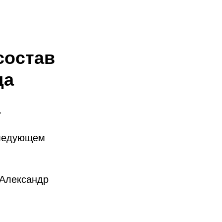
состав
да
.
следующем
 Александр