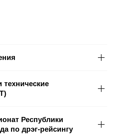
ения
 технические
Т)
онат Республики
да по дрэг-рейсингу