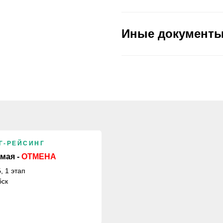
Иные документ
Г-РЕЙСИНГ
ДРЭГ-РЕЙСИНГ
 мая -
ОТМЕНА
20-21 июня
, 1 этап
ОЧРБ, 2 этап
бск
Витебск
регламент