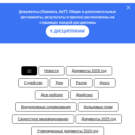
Документы (Правила, КиТТ, Общие и дополнительные
регламенты, результаты и прочее) расположены на
страницах каждой дисциплины
К ДИСЦИПЛИНАМ
ПЛИ
All
Новости
Документы 2026 год
Судейство
Трек
Ралли
Кросс
Дрэг-рейсинг
Дрифтинг
Внедорожные соревнования
Кольцевые гонки
Скоростное маневрирование
Документы 2025 год
Утвержденные документы 2024 год