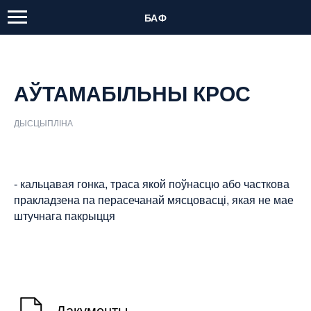
БАФ
АЎТАМАБІЛЬНЫ КРОС
ДЫСЦЫПЛІНА
- кальцавая гонка, траса якой поўнасцю або часткова
пракладзена па перасечанай мясцовасці, якая не мае
штучнага пакрыцця