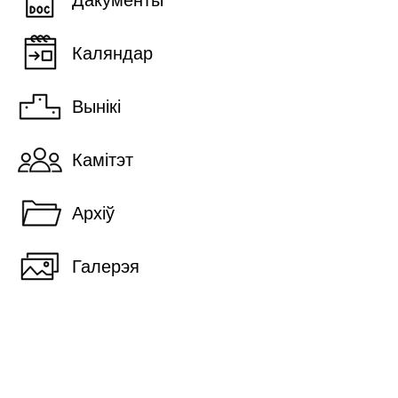
Дакументы
Каляндар
Вынікі
Камітэт
Архіў
Галерэя