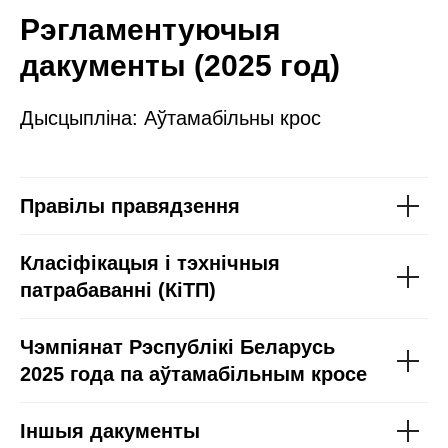
ОЎН
Рэгламентуючыя
дакументы (2025 год)
Дысцыпліна: Аўтамабільны крос
Правілы правядзення
Класіфікацыя і тэхнічныя
патрабаванні (КіТП)
Чэмпіянат Рэспублікі Беларусь
2025 года па аўтамабільным кросе
Іншыя дакументы